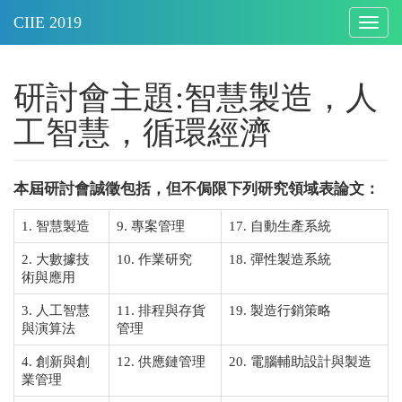
Togg
navig
研討會主題:智慧製造，人
工智慧，循環經濟
本屆研討會誠徵包括，但不侷限下列研究領域表論文：
1. 智慧製造
9. 專案管理
17. 自動生產系統
2. 大數據技
10. 作業研究
18. 彈性製造系統
術與應用
3. 人工智慧
11. 排程與存貨
19. 製造行銷策略
與演算法
管理
4. 創新與創
12. 供應鏈管理
20. 電腦輔助設計與製造
業管理