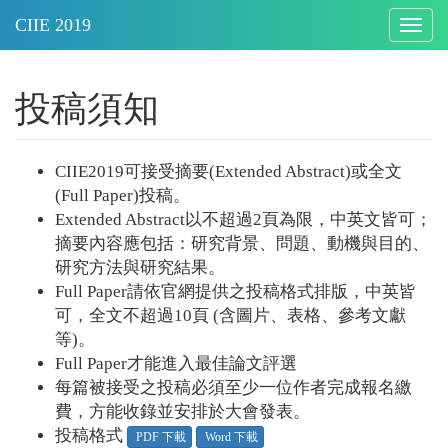
Togg
navig
投稿須知
CIIE2019可接受摘要(Extended Abstract)或全文
(Full Paper)投稿。
Extended Abstract以不超過2頁為限，中英文皆可；
摘要內容應包括：研究背景、問題、動機與目的、
研究方法與研究結果。
Full Paper請依官網提供之投稿格式排版，中英皆
可，全文不超過10頁 (含圖片、表格、參考文獻
等)。
Full Paper才能進入最佳論文評選
每篇被接受之投稿必須至少一位作者完成報名繳
費，方能收錄並安排於大會發表。
投稿格式
PDF 下載
Word 下載